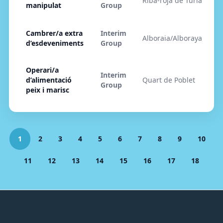
Riba-roja de Túria
2
manipulat
Group
Cambrer/a extra
Interim
Alboraia/Alboraya
2
d’esdeveniments
Group
Operari/a
Interim
d’alimentació
Quart de Poblet
2
Group
peix i marisc
1
2
3
4
5
6
7
8
9
10
11
12
13
14
15
16
17
18