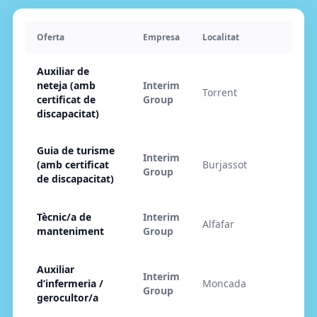
Oferta
Empresa
Localitat
P
Auxiliar de
neteja (amb
Interim
Torrent
2
certificat de
Group
discapacitat)
Guia de turisme
Interim
(amb certificat
Burjassot
2
Group
de discapacitat)
Tècnic/a de
Interim
Alfafar
2
manteniment
Group
Auxiliar
Interim
d’infermeria /
Moncada
2
Group
gerocultor/a