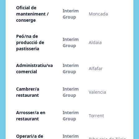
Oficial de
Interim
manteniment /
Moncada
2
Group
conserge
Peó/na de
Interim
producció de
Aldaia
2
Group
pastisseria
Administratiu/va
Interim
Alfafar
2
comercial
Group
Cambrer/a
Interim
Valencia
2
restaurant
Group
Arrosser/a en
Interim
Torrent
2
restaurant
Group
Operari/a de
Interim