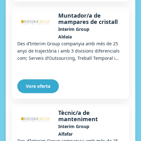
Muntador/a de
mampares de cristall
Interim Group
Aldaia
Des d’Interim Group companyia amb més de 25
anys de trajectòria i amb 3 divisions diferencials
com; Serveis d’Outsourcing, Treball Temporal i
Selecció, estem buscant un/a Muntador/a de ma...
Vore oferta
Tècnic/a de
manteniment
Interim Group
Alfafar
Des d’Interim Group companyia amb més de 25