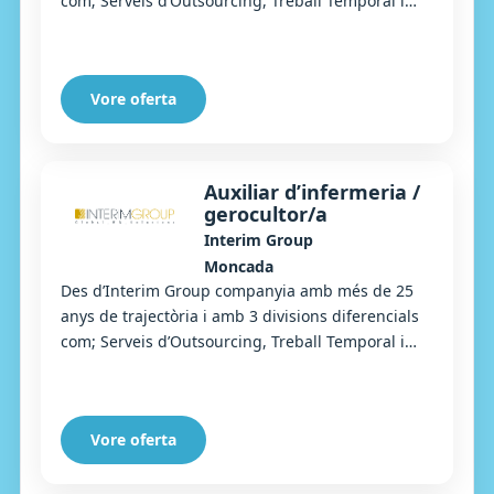
com; Serveis d’Outsourcing, Treball Temporal i
Selecció, busquem un/una Administratiu/iva Co...
Vore oferta
Auxiliar d’infermeria /
gerocultor/a
Interim Group
Moncada
Des d’Interim Group companyia amb més de 25
anys de trajectòria i amb 3 divisions diferencials
com; Serveis d’Outsourcing, Treball Temporal i
Selecció, busquem un/a Auxiliar d’Infermeria/...
Vore oferta