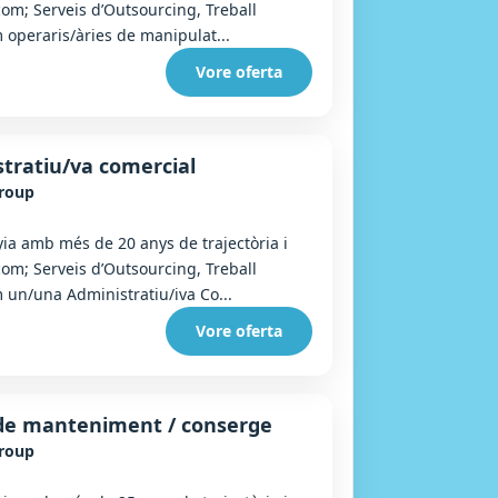
com; Serveis d’Outsourcing, Treball
 operaris/àries de manipulat...
Vore oferta
tratiu/va comercial
Group
a amb més de 20 anys de trajectòria i
com; Serveis d’Outsourcing, Treball
 un/una Administratiu/iva Co...
Vore oferta
 de manteniment / conserge
Group