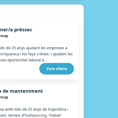
ner/a préssec
Group
s de 25 anys ajudant les empreses a
riqueixca i les faça créixer; i ajudant les
a oportunitat laboral a...
Vore oferta
/a de manteniment
Group
a amb més de 25 anys de trajectòria i
com; Serveis d’Outsourcing, Treball