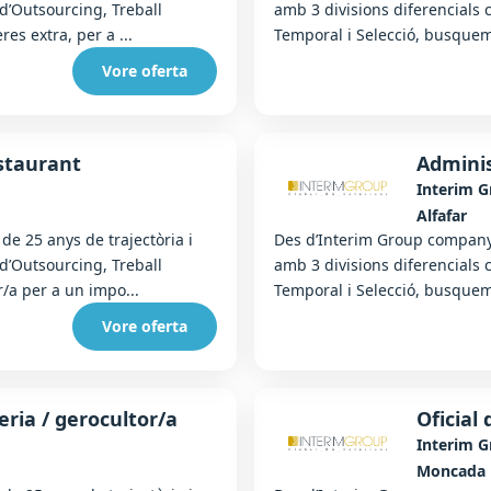
 d’Outsourcing, Treball
amb 3 divisions diferencials 
s extra, per a ...
Temporal i Selecció, busquem
Vore oferta
staurant
Adminis
Interim 
Alfafar
e 25 anys de trajectòria i
Des d’Interim Group companyi
 d’Outsourcing, Treball
amb 3 divisions diferencials 
/a per a un impo...
Temporal i Selecció, busquem
Vore oferta
eria / gerocultor/a
Oficial
Interim 
Moncada