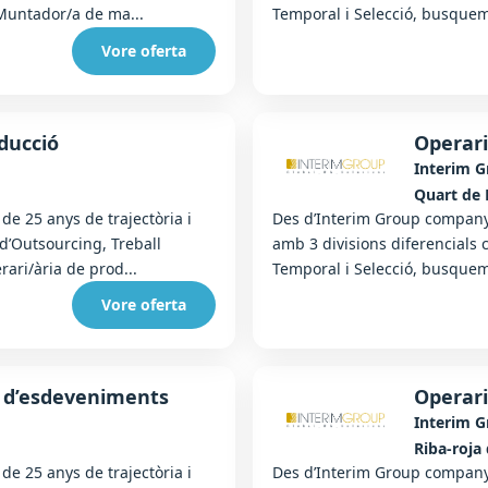
Muntador/a de ma...
Temporal i Selecció, busque
Vore oferta
ducció
Operari
Interim 
Quart de 
e 25 anys de trajectòria i
Des d’Interim Group companyi
 d’Outsourcing, Treball
amb 3 divisions diferencials 
ari/ària de prod...
Temporal i Selecció, busquem 
Vore oferta
 d’esdeveniments
Operari
Interim 
Riba-roja 
e 25 anys de trajectòria i
Des d’Interim Group companyi