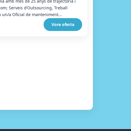
a amb més de 25 anys de trajectòria i
com; Serveis d’Outsourcing, Treball
 un/a Oficial de manteniment...
Vore oferta