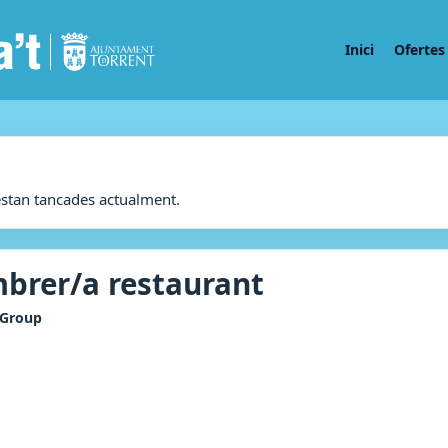
Inici
Ofertes 
estan tancades actualment.
brer/a restaurant
 Group