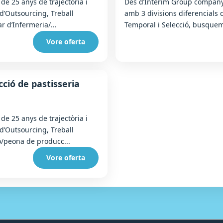
e 25 anys de trajectòria i
Des d’Interim Group companyi
 d’Outsourcing, Treball
amb 3 divisions diferencials 
r d’Infermeria/...
Temporal i Selecció, busquem
Vore oferta
ció de pastisseria
e 25 anys de trajectòria i
 d’Outsourcing, Treball
/peona de producc...
Vore oferta