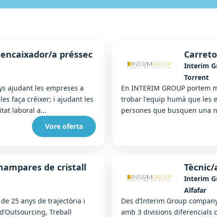
 encaixador/a préssec
Carreto
Interim 
Torrent
s ajudant les empreses a
En INTERIM GROUP portem mé
es faça créixer; i ajudant les
trobar l'equip humà que les en
t laboral a...
persones que busquen una nov
Vore oferta
ampares de cristall
Tècnic
Interim 
Alfafar
e 25 anys de trajectòria i
Des d’Interim Group companyi
 d’Outsourcing, Treball
amb 3 divisions diferencials 