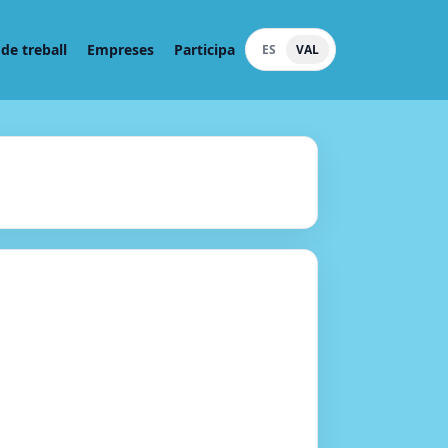
de treball
Empreses
Participa
ES
VAL