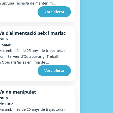
m un/una Tècnic/a de mantenim...
Vore oferta
/a d’alimentació peix i marisc
Group
Poblet
a amb més de 25 anys de trajectòria i
com; Serveis d’Outsourcing, Treball
Operaris/àries en línia de ...
Vore oferta
/a de manipulat
Group
de Túria
a amb més de 25 anys de trajectòria i