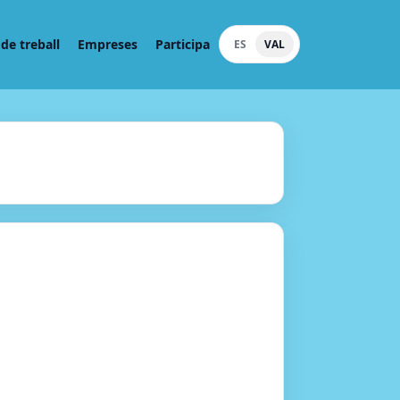
de treball
Empreses
Participa
ES
VAL