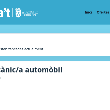
Inici
Ofertes 
estan tancades actualment.
ànic/a automòbil
L