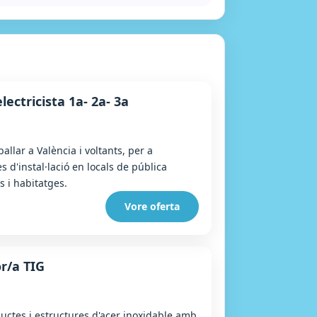
electricista 1a- 2a- 3a
ballar a València i voltants, per a
s d'instal·lació en locals de pública
s i habitatges.
Vore oferta
r/a TIG
uctes i estructures d'acer inoxidable amb