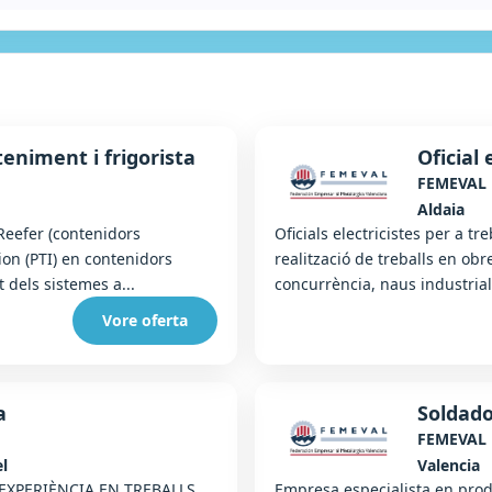
eniment i frigorista
Oficial 
FEMEVAL
Aldaia
eefer (contenidors
Oficials electricistes per a tre
tion (PTI) en contenidors
realització de treballs en obre
 dels sistemes a...
concurrència, naus industrial
Vore oferta
a
Soldado
FEMEVAL
el
Valencia
 EXPERIÈNCIA EN TREBALLS
Empresa especialista en prod