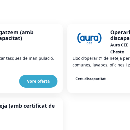
agatzem (amb
Operari
capacitat)
discapa
Aura CEE
Cheste
zar tasques de manipulació,
Lloc d'operari@ de neteja per
comunes, lavabos, oficines i 
Cert. discapacitat
Vore oferta
eja (amb certificat de