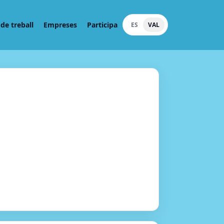
de treball
Empreses
Participa
ES
VAL