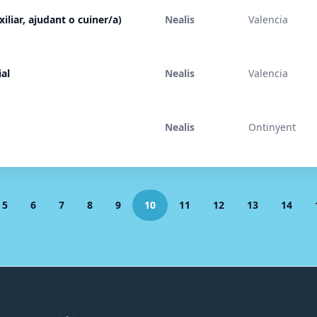
xiliar, ajudant o cuiner/a)
Nealis
Valencia
al
Nealis
Valencia
Nealis
Ontinyent
5
6
7
8
9
10
11
12
13
14