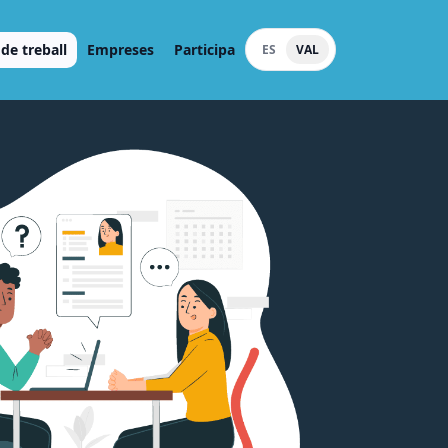
de treball
Empreses
Participa
ES
VAL