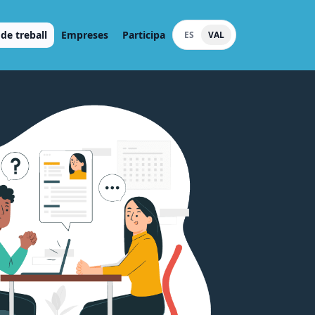
de treball
Empreses
Participa
ES
VAL