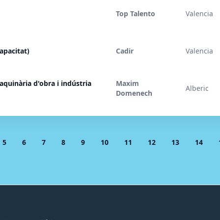
Top Talento
Valencia
apacitat)
Cadir
Valencia
quinària d'obra i indústria
Maxim
Alberic
Domenech
5
6
7
8
9
10
11
12
13
14