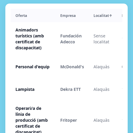
Oferta
Empresa
Localitat
↑
Public
Animadors
turístics (amb
Fundación
Sense
15/05
certificat de
Adecco
localitat
discapacitat)
Personal d'equip
McDonald's
Alaquàs
07/05
Lampista
Dekra ETT
Alaquàs
14/05
Operari/a de
línia de
producció (amb
Fritoper
Alaquàs
15/05
certificat de
discapacitat)