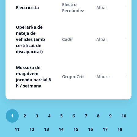
Electro
Electricista
Albal
14/05
Fernández
Operari/a de
neteja de
vehicles (amb
Cadir
Albal
15/05
certificat de
discapacitat)
Mosso/a de
magatzem
Grupo Crit
Alberic
25/04
jornada parcial 8
h / setmana
1
2
3
4
5
6
7
8
9
10
11
12
13
14
15
16
17
18