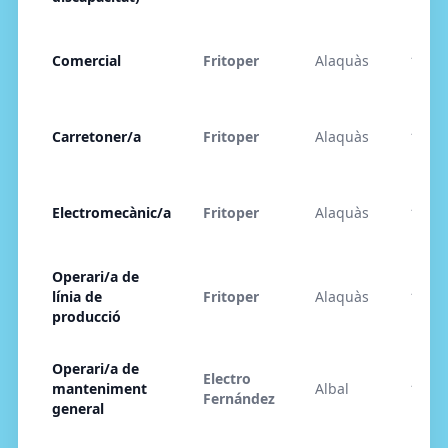
Comercial
Fritoper
Alaquàs
15/05
Carretoner/a
Fritoper
Alaquàs
15/05
Electromecànic/a
Fritoper
Alaquàs
15/05
Operari/a de
línia de
Fritoper
Alaquàs
15/05
producció
Operari/a de
Electro
manteniment
Albal
14/05
Fernández
general