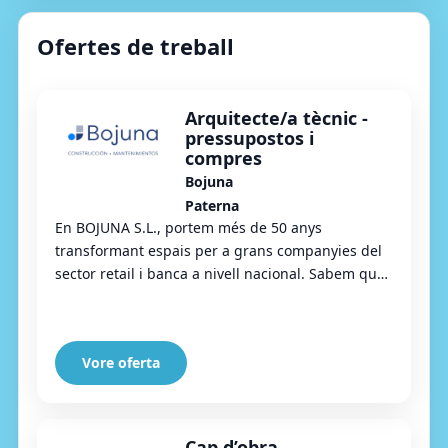
Ofertes de treball
Arquitecte/a tècnic -
pressupostos i
compres
Bojuna
Paterna
En BOJUNA S.L., portem més de 50 anys
transformant espais per a grans companyies del
sector retail i banca a nivell nacional. Sabem que
una obra excel·lent no només s’executa bé: ...
s’es...
Vore oferta
Cap d’obra