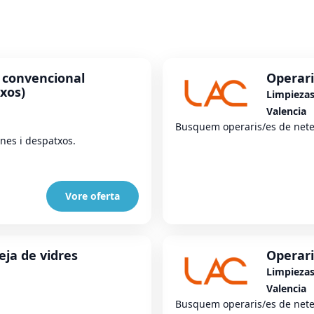
 convencional
Operari
txos)
Limpieza
Valencia
Busquem operaris/es de nete
nes i despatxos.
Vore oferta
eja de vidres
Operari
Limpieza
Valencia
Busquem operaris/es de netej