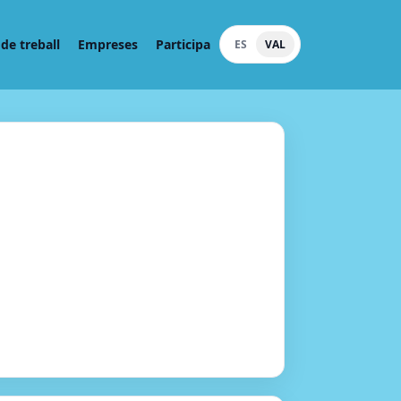
de treball
Empreses
Participa
ES
VAL