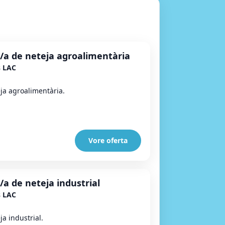
/a de neteja agroalimentària
s LAC
ja agroalimentària.
Vore oferta
/a de neteja industrial
s LAC
a industrial.