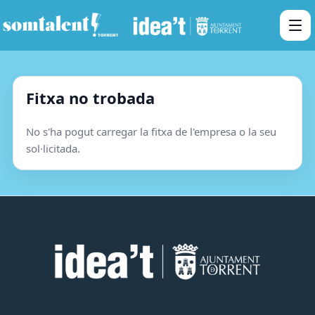
Fitxa no trobada
No s'ha pogut carregar la fitxa de l'empresa o la seu
sol·licitada.