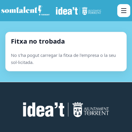
Fitxa no trobada
No s'ha pogut carregar la fitxa de l'empresa o la seu
sol·licitada.